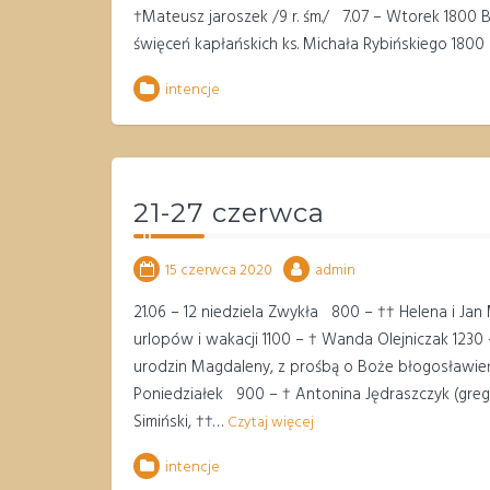
†Mateusz jaroszek /9 r. śm./ 7.07 – Wtorek 1800 
święceń kapłańskich ks. Michała Rybińskiego 180
intencje
21-27 czerwca
15 czerwca 2020
admin
21.06 – 12 niedziela Zwykła 800 – †† Helena i J
urlopów i wakacji 1100 – † Wanda Olejniczak 12
urodzin Magdaleny, z prośbą o Boże błogosławieńst
Poniedziałek 900 – † Antonina Jędraszczyk (greg. 
Simiński, ††…
Czytaj więcej
intencje