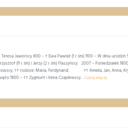
 Teresa Jaworscy 800 – † Ewa Pawłat (1 r. śm.) 1100 – W dniu urodzin S
ztof (11 r. śm.) i Jerzy (2 r. śm.) Flaszyńscy 20.07 – Poniedziałek 18
iewęgłowscy; †† rodzice: Maria, Ferdynand; †† Amelia, Jan, Anna, Kry
święto 1800 – †† Zygmunt i Irena Czaplewscy…
Czytaj więcej