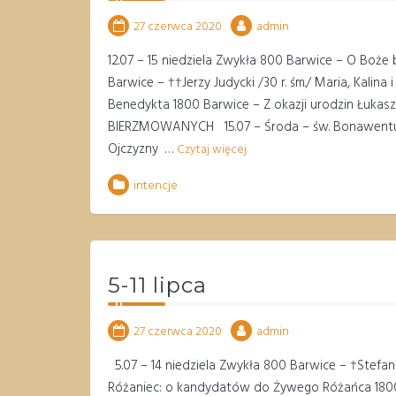
27 czerwca 2020
admin
12.07 – 15 niedziela Zwykła 800 Barwice – O Boże
Barwice – ††Jerzy Judycki /30 r. śm./ Maria, Kalin
Benedykta 1800 Barwice – Z okazji urodzin Łukas
BIERZMOWANYCH 15.07 – Środa – św. Bonawentury 
Ojczyzny …
Czytaj więcej
intencje
5-11 lipca
27 czerwca 2020
admin
5.07 – 14 niedziela Zwykła 800 Barwice – †Stefan 
Różaniec: o kandydatów do Żywego Różańca 1800 