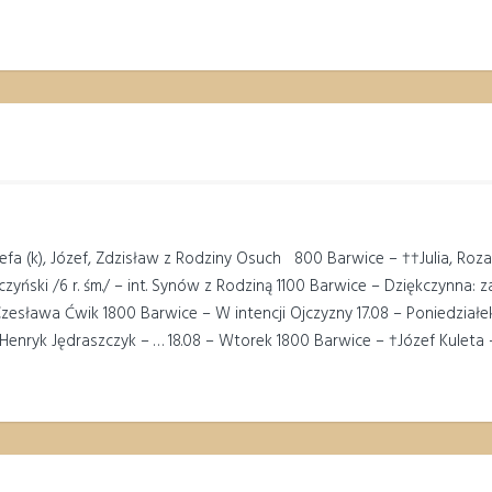
fa (k), Józef, Zdzisław z Rodziny Osuch 800 Barwice – ††Julia, Rozali
yński /6 r. śm./ – int. Synów z Rodziną 1100 Barwice – Dziękczynna: za
Czesława Ćwik 1800 Barwice – W intencji Ojczyzny 17.08 – Poniedziałe
Henryk Jędraszczyk – … 18.08 – Wtorek 1800 Barwice – †Józef Kuleta