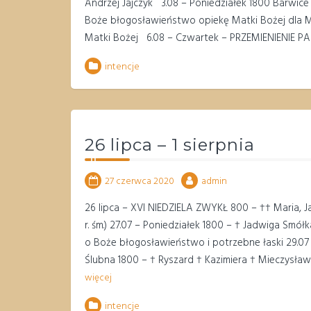
Andrzej Jajczyk 3.08 – Poniedziałek 1800 Barwice
Boże błogosławieństwo opiekę Matki Bożej dla Mar
Matki Bożej 6.08 – Czwartek – PRZEMIENIENIE PAŃS
intencje
26 lipca – 1 sierpnia
27 czerwca 2020
admin
26 lipca – XVI NIEDZIELA ZWYKŁ 800 – †† Maria, Jan
r. śm.) 27.07 – Poniedziałek 1800 – † Jadwiga Smó
o Boże błogosławieństwo i potrzebne łaski 29.07 
Ślubna 1800 – † Ryszard † Kazimiera † Mieczysław 
więcej
intencje