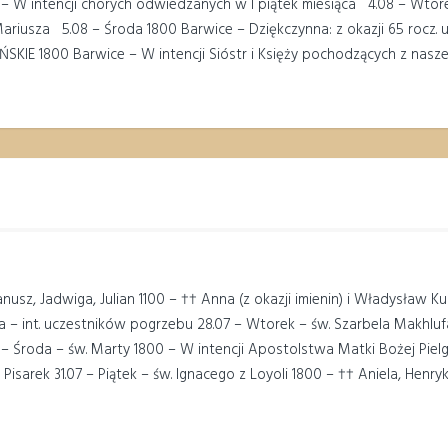
 – W intencji chorych odwiedzanych w I piątek miesiąca 4.08 – Wtore
iusza 5.08 – Środa 1800 Barwice – Dziękczynna: z okazji 65 rocz. ur
KIE 1800 Barwice – W intencji Sióstr i Księży pochodzących z nasze
usz, Jadwiga, Julian 1100 – †† Anna (z okazji imienin) i Władysław K
łka – int. uczestników pogrzebu 28.07 – Wtorek – św. Szarbela Makhlu
– Środa – św. Marty 1800 – W intencji Apostolstwa Matki Bożej Pielg
Pisarek 31.07 – Piątek – św. Ignacego z Loyoli 1800 – †† Aniela, Hen