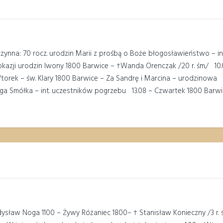
nna: 70 rocz. urodzin Marii z prośbą o Boże błogosławieństwo – int. 
 okazji urodzin Iwony 1800 Barwice – †Wanda Orenczak /20 r. śm./ 1
 – Wtorek – św. Klary 1800 Barwice – Za Sandrę i Marcina – ur
iga Smółka – int. uczestników pogrzebu 13.08 – Czwartek 1800 Bar
ław Noga 1100 – Żywy Różaniec 1800– † Stanisław Konieczny /3 r. śm