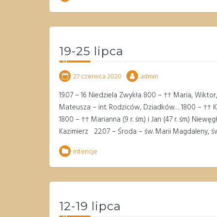
19-25 lipca
27 czerwca 2020
admin
19.07 – 16 Niedziela Zwykła 800 – †† Maria, Wiktor,
Mateusza – int. Rodziców, Dziadków… 1800 – †† Krzys
1800 – †† Marianna (9 r. śm.) i Jan (47 r. śm.) N
Kazimierz 22.07 – Środa – św. Marii Magdaleny, 
intencje
12-19 lipca