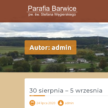
Przejdź
do
treści
Autor:
admin
30 sierpnia – 5 wrzesnia
24 lipca 2020
admin