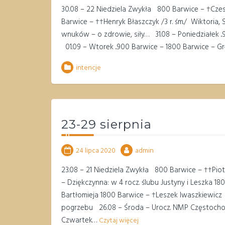
30.08 – 22 Niedziela Zwykła 800 Barwice – †Czesła
Barwice – ††Henryk Błaszczyk /3 r. śm./ Wiktoria,
wnuków – o zdrowie, siły… 31.08 – Poniedziałek ..
01.09 – Wtorek ..900 Barwice – 1800 Barwice – Gr
intencje
23-29 sierpnia
24 lipca 2020
admin
23.08 – 21 Niedziela Zwykła 800 Barwice – ††Piotr 
– Dziękczynna: w 4 rocz. ślubu Justyny i Leszka 1
Bartłomieja 1800 Barwice – †Leszek Iwaszkiewicz 
pogrzebu 26.08 – Środa – Urocz. NMP Częstochows
Czwartek…
Czytaj więcej