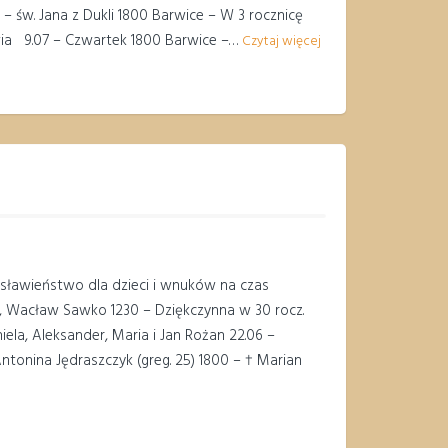
– św. Jana z Dukli 1800 Barwice – W 3 rocznicę
owia 9.07 – Czwartek 1800 Barwice –…
Czytaj więcej
osławieństwo dla dzieci i wnuków na czas
, Wacław Sawko 1230 – Dziękczynna w 30 rocz.
ela, Aleksander, Maria i Jan Rożan 22.06 –
ntonina Jędraszczyk (greg. 25) 1800 – † Marian