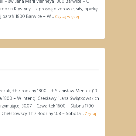
k – św. Jana Marii Vianneya 1800 Barwice – O
odzin Krystyny – z prośbą o zdrowie, siły, opiekę
j parafii 1800 Barwice – W…
Czytaj więcej
urczak, †† z rodziny 1800 – † Stanisław Mentek (10
fa 1800 – W intencji Czesławy i Jana Świątkowskich
rzymującej 30.07 – Czwartek 1600 – Ślubna 1700 –
ryk Chełstowscy †† z Rodziny 1.08 – Sobota…
Czytaj