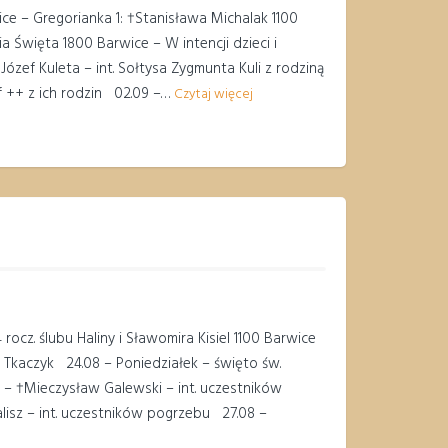
ice – Gregorianka 1: †Stanisława Michalak 1100
a Święta 1800 Barwice – W intencji dzieci i
ózef Kuleta – int. Sołtysa Zygmunta Kuli z rodziną
f ++ z ich rodzin 02.09 –…
Czytaj więcej
ocz. ślubu Haliny i Sławomira Kisiel 1100 Barwice
w Tkaczyk 24.08 – Poniedziałek – święto św.
e – †Mieczysław Galewski – int. uczestników
isz – int. uczestników pogrzebu 27.08 –