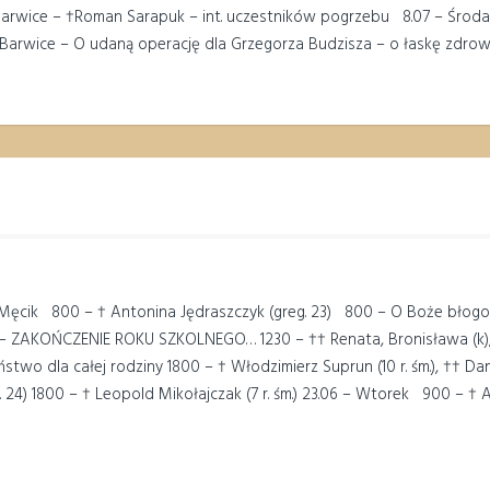
Barwice – †Roman Sarapuk – int. uczestników pogrzebu 8.07 – Środa 
0 Barwice – O udaną operację dla Grzegorza Budzisza – o łaskę zdr
an Męcik 800 – † Antonina Jędraszczyk (greg. 23) 800 – O Boże błog
30 – ZAKOŃCZENIE ROKU SZKOLNEGO… 1230 – †† Renata, Bronisława (k)
wo dla całej rodziny 1800 – † Włodzimierz Suprun (10 r. śm.), †† Dani
24) 1800 – † Leopold Mikołajczak (7 r. śm.) 23.06 – Wtorek 900 – † A