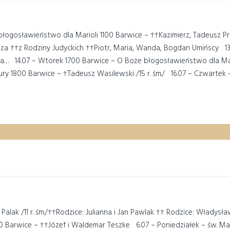
 błogosławieństwo dla Marioli 1100 Barwice – ††Kazimierz, Tadeusz 
a i za ††z Rodziny Judyckich ††Piotr, Maria, Wanda, Bogdan Umińscy 13
za… 14.07 – Wtorek 1700 Barwice – O Boże błogosławieństwo dla Mał
1800 Barwice – †Tadeusz Wasilewski /15 r. śm./ 16.07 – Czwartek –
Palak /11 r. śm./††Rodzice: Julianna i Jan Pawlak †† Rodzice: Władysł
Barwice – ††Józef i Waldemar Teszke 6.07 – Poniedziałek – św. Mar