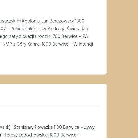
Prusaczyk ††Apolonia, Jan Berezowscy 1800
.07 – Poniedziałek – św. Andrzeja Świerada i
gorzaty z okazji urodzin 1700 Barwice – ZA
 NMP z Góry Karmel 1800 Barwice – W intencji
awa (k) i Stanisław Powązka 1100 Barwice – Żywy
ii Teresy Ledóchowskiej 1800 Barwice –