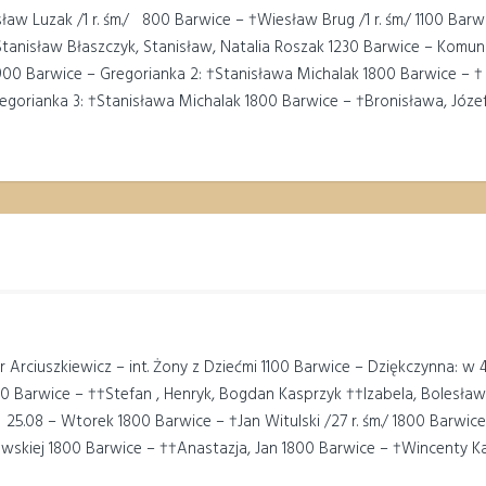
w Luzak /1 r. śm./ 800 Barwice – †Wiesław Brug /1 r. śm./ 1100 Barw
 Stanisław Błaszczyk, Stanisław, Natalia Roszak 1230 Barwice – Komuni
900 Barwice – Gregorianka 2: †Stanisława Michalak 1800 Barwice – † J
egorianka 3: †Stanisława Michalak 1800 Barwice – †Bronisława, Józe
Arciuszkiewicz – int. Żony z Dziećmi 1100 Barwice – Dziękczynna: w 4 r
800 Barwice – ††Stefan , Henryk, Bogdan Kasprzyk ††Izabela, Bolesła
25.08 – Wtorek 1800 Barwice – †Jan Witulski /27 r. śm./ 1800 Barwic
kiej 1800 Barwice – ††Anastazja, Jan 1800 Barwice – †Wincenty Kal