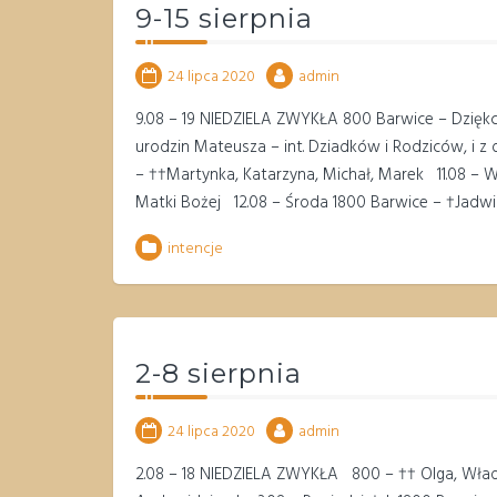
9-15 sierpnia
24 lipca 2020
admin
9.08 – 19 NIEDZIELA ZWYKŁA 800 Barwice – Dziękczy
urodzin Mateusza – int. Dziadków i Rodziców, i z
– ††Martynka, Katarzyna, Michał, Marek 11.08
Matki Bożej 12.08 – Środa 1800 Barwice – †Jadw
intencje
2-8 sierpnia
24 lipca 2020
admin
2.08 – 18 NIEDZIELA ZWYKŁA 800 – †† Olga, Władys