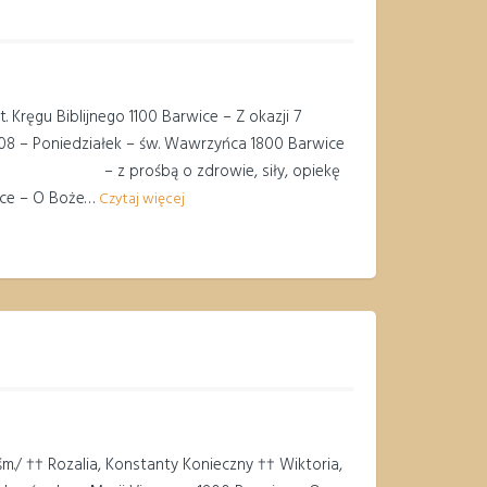
Kręgu Biblijnego 1100 Barwice – Z okazji 7
0.08 – Poniedziałek – św. Wawrzyńca 1800 Barwice
odzinowa – z prośbą o zdrowie, siły, opiekę
wice – O Boże…
Czytaj więcej
./ †† Rozalia, Konstanty Konieczny †† Wiktoria,