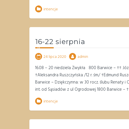
intencje
16-22 sierpnia
24 lipca 2020
admin
16.08 – 20 niedziela Zwykła 800 Barwice – †† Józe
†Aleksandra Ruszczyńska /12 r. śm./ †Edmund Ruszcz
Barwice – Dziękczynna: w 30 rocz. ślubu Renaty i 
int. od Sąsiadów z ul Ogrodowej 1800 Barwice – †
intencje