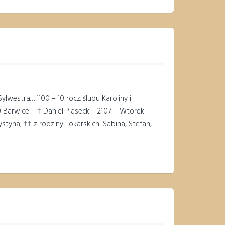
ylwestra… 1100 – 10 rocz. ślubu Karoliny i
00 Barwice – † Daniel Piasecki 21.07 – Wtorek
styna; †† z rodziny Tokarskich: Sabina, Stefan,