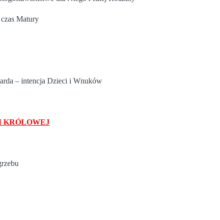
 czas Matury
zarda – intencja Dzieci i Wnuków
IGI KRÓLOWEJ
grzebu