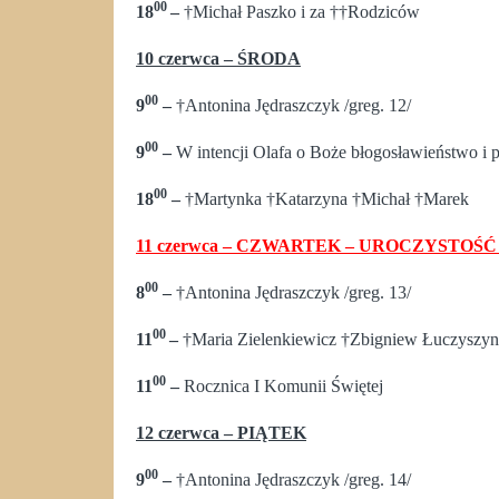
00
18
–
†Michał Paszko i za ††Rodziców
10 czerwca – ŚRODA
00
9
–
†Antonina Jędraszczyk /greg. 12/
00
9
–
W intencji Olafa o Boże błogosławieństwo i po
00
18
–
†Martynka †Katarzyna †Michał †Marek
11 czerwca – CZWARTEK – UROCZYSTOŚ
00
8
–
†Antonina Jędraszczyk /greg. 13/
00
11
–
†Maria Zielenkiewicz †Zbigniew Łuczyszyn
00
11
–
Rocznica I Komunii Świętej
12 czerwca – PIĄTEK
00
9
–
†Antonina Jędraszczyk /greg. 14/