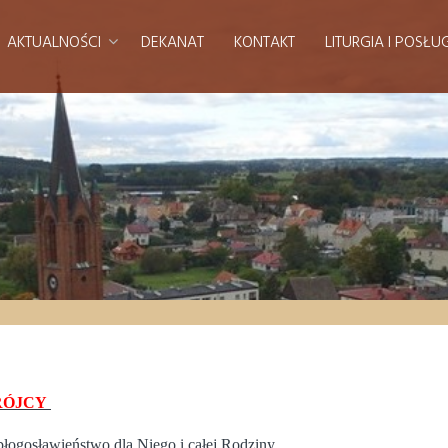
AKTUALNOŚCI
DEKANAT
KONTAKT
LITURGIA I POSŁU
TRÓJCY
błogosławieństwo dla Niego i całej Rodziny