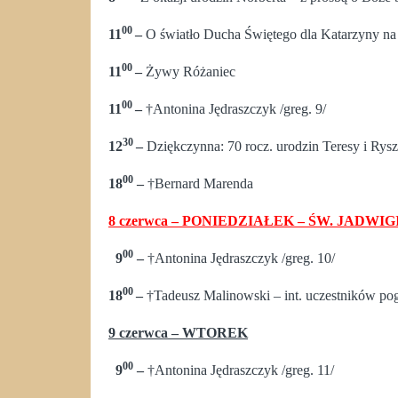
00
11
–
O światło Ducha Świętego dla Katarzyny na
00
11
–
Żywy Różaniec
00
11
–
†Antonina Jędraszczyk /greg. 9/
30
12
–
Dziękczynna: 70 rocz. urodzin Teresy i Rys
00
18
–
†Bernard Marenda
8 czerwca – PONIEDZIAŁEK – ŚW. JADW
00
9
–
†Antonina Jędraszczyk /greg. 10/
00
18
–
†Tadeusz Malinowski – int. uczestników po
9 czerwca – WTOREK
00
9
–
†Antonina Jędraszczyk /greg. 11/