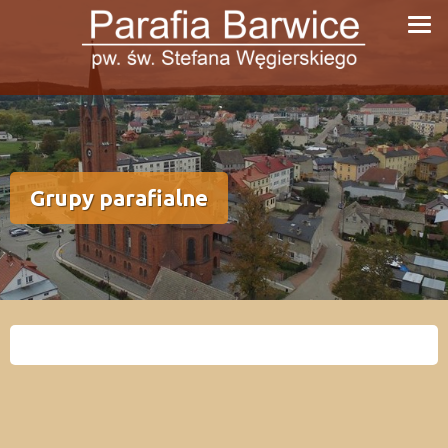
Przejdź
do
treści
Grupy parafialne