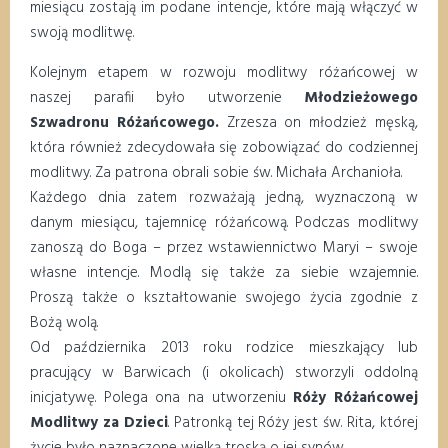
miesiącu zostają im podane intencje, które mają włączyć w
swoją modlitwę.
Kolejnym etapem w rozwoju modlitwy różańcowej w
naszej parafii było utworzenie
Młodzieżowego
Szwadronu Różańcowego.
Zrzesza on młodzież męską,
która również zdecydowała się zobowiązać do codziennej
modlitwy. Za patrona obrali sobie św. Michała Archanioła.
Każdego dnia zatem rozważają jedną, wyznaczoną w
danym miesiącu, tajemnicę różańcową. Podczas modlitwy
zanoszą do Boga – przez wstawiennictwo Maryi – swoje
własne intencje. Modlą się także za siebie wzajemnie.
Proszą także o kształtowanie swojego życia zgodnie z
Bożą wolą.
Od października 2013 roku rodzice mieszkający lub
pracujący w Barwicach (i okolicach) stworzyli oddolną
inicjatywę. Polega ona na utworzeniu
Róży Różańcowej
Modlitwy za Dzieci
. Patronką tej Róży jest św. Rita, której