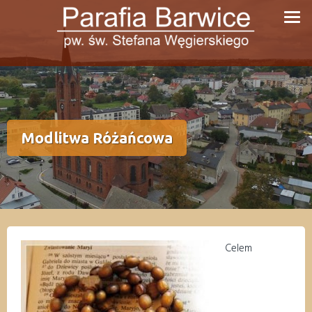
Przejdź
do
treści
Modlitwa Różańcowa
Celem