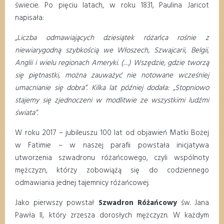
świecie. Po pięciu latach, w roku 1831, Paulina Jaricot
napisała:
„Liczba odmawiających dziesiątek różańca rośnie z
niewiarygodną szybkością we Włoszech, Szwajcarii, Belgii,
Anglii i wielu regionach Ameryki. (…) Wszędzie, gdzie tworzą
się piętnastki, można zauważyć nie notowane wcześniej
umacnianie się dobra”. Kilka lat później dodała: „Stopniowo
stajemy się zjednoczeni w modlitwie ze wszystkimi ludźmi
świata”.
W roku 2017 – jubileuszu 100 lat od objawień Matki Bożej
w Fatimie – w naszej parafii powstała inicjatywa
utworzenia szwadronu różańcowego, czyli wspólnoty
mężczyzn, którzy zobowiążą się do codziennego
odmawiania jednej tajemnicy różańcowej.
Jako pierwszy powstał
Szwadron Różańcowy
św. Jana
Pawła II, który zrzesza dorosłych mężczyzn. W każdym