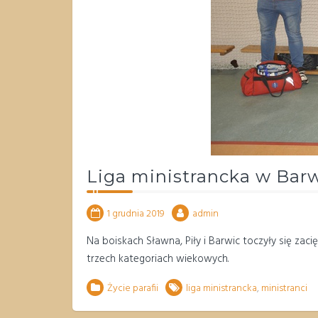
Liga ministrancka w Bar
1 grudnia 2019
admin
Na boiskach Sławna, Piły i Barwic toczyły się za
trzech kategoriach wiekowych.
Życie parafii
liga ministrancka
,
ministranci