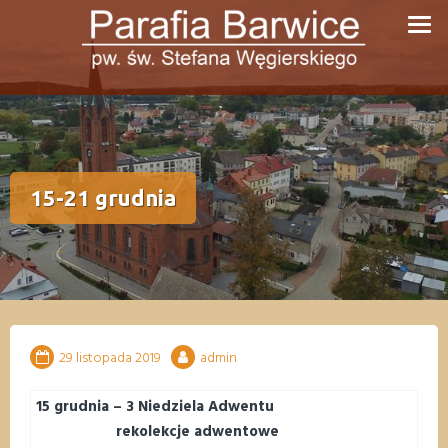
Przejdź
do
treści
15-21 grudnia
29 listopada 2019
admin
15 grudnia – 3 Niedziela Adwentu
rekolekcje adwentowe