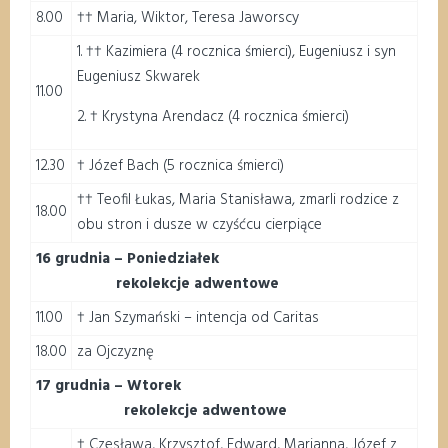
8.00
†† Maria, Wiktor, Teresa Jaworscy
1. †† Kazimiera (4 rocznica śmierci), Eugeniusz i syn
Eugeniusz Skwarek
11.00
2. † Krystyna Arendacz (4 rocznica śmierci)
12.30
† Józef Bach (5 rocznica śmierci)
†† Teofil Łukas, Maria Stanisława, zmarli rodzice z
18.00
obu stron i dusze w czyśćcu cierpiące
16 grudnia – Poniedziałek
rekolekcje adwentowe
11.00
† Jan Szymański – intencja od Caritas
18.00
za Ojczyznę
17 grudnia – Wtorek
rekolekcje adwentowe
† Czesława, Krzysztof, Edward, Marianna, Józef z