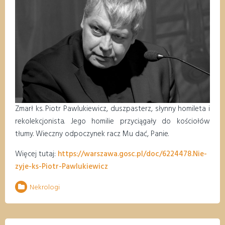
Zmarł ks. Piotr Pawlukiewicz, duszpasterz, słynny homileta i
rekolekcjonista. Jego homilie przyciągały do kościołów
tłumy. Wieczny odpoczynek racz Mu dać, Panie.
Więcej tutaj:
https://warszawa.gosc.pl/doc/6224478.Nie-
zyje-ks-Piotr-Pawlukiewicz
Nekrologi