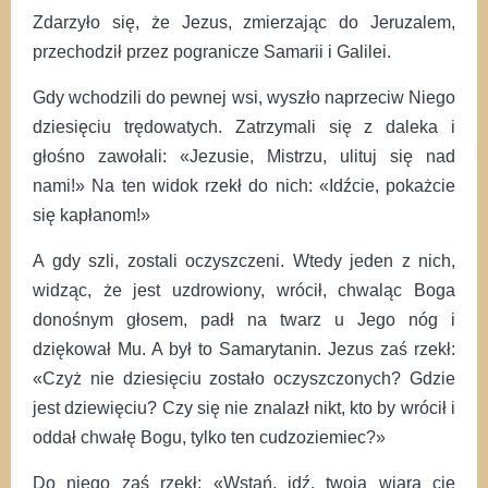
Zdarzyło się, że Jezus, zmierzając do Jeruzalem,
przechodził przez pogranicze Samarii i Galilei.
Gdy wchodzili do pewnej wsi, wyszło naprzeciw Niego
dziesięciu trędowatych. Zatrzymali się z daleka i
głośno zawołali: «Jezusie, Mistrzu, ulituj się nad
nami!» Na ten widok rzekł do nich: «Idźcie, pokażcie
się kapłanom!»
A gdy szli, zostali oczyszczeni. Wtedy jeden z nich,
widząc, że jest uzdrowiony, wrócił, chwaląc Boga
donośnym głosem, padł na twarz u Jego nóg i
dziękował Mu. A był to Samarytanin. Jezus zaś rzekł:
«Czyż nie dziesięciu zostało oczyszczonych? Gdzie
jest dziewięciu? Czy się nie znalazł nikt, kto by wrócił i
oddał chwałę Bogu, tylko ten cudzoziemiec?»
Do niego zaś rzekł: «Wstań, idź, twoja wiara cię