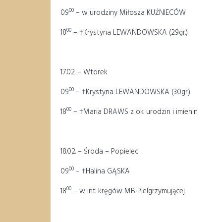
00
09
– w urodziny Miłosza KUŹNIECÓW
00
18
– †Krystyna LEWANDOWSKA (29gr.)
17.02. – Wtorek
00
09
– †Krystyna LEWANDOWSKA (30gr.)
00
18
– †Maria DRAWS z ok. urodzin i imienin
18.02. – Środa – Popielec
00
09
– †Halina GĄSKA
00
18
– w int. kręgów MB Pielgrzymującej