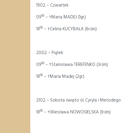
19.02. – Czwartek
00
09
– †Maria MADEJ (1gr.)
00
18
– †Celina KUCYBAŁA (6r.śm.)
20.02. – Piątek
00
09
– †Stanisława TEREFENKO (3r.śm.)
00
18
– †Maria Madej (2gr.)
21.02. – Sobota święto śś. Cyryla i Metodego
00
18
– †Wiesława NOWOSIELSKA (1r.śm.)