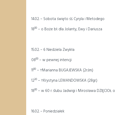
14.02. – Sobota święto śś. Cyryla i Metodego
00
18
– o Boże bł. dla Jolanty, Ewy i Dariusza
15.02. – 6 Niedziela Zwykła
00
08
– w pewnej intencji
00
11
– †Marianna BUGAJEWSKA (2r.śm.)
30
12
– †Krystyna LEWANDOWSKA (28gr.)
00
18
– w 60 r. ślubu Jadwigi i Mirosława DZIĘCIOŁ
16.02. – Poniedziałek