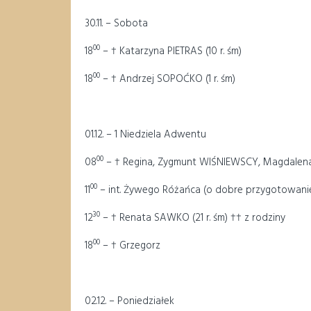
30.11. – Sobota
00
18
– † Katarzyna PIETRAS (10 r. śm)
00
18
– † Andrzej SOPOĆKO (1 r. śm)
01.12. – 1 Niedziela Adwentu
00
08
– † Regina, Zygmunt WIŚNIEWSCY, Magdalena
00
11
– int. Żywego Różańca (o dobre przygotowanie
30
12
– † Renata SAWKO (21 r. śm) †† z rodziny
00
18
– † Grzegorz
02.12. – Poniedziałek