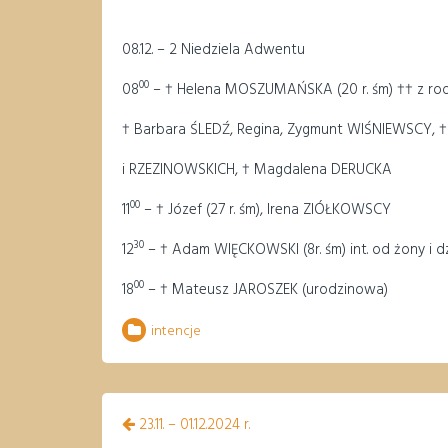
08.12. – 2 Niedziela Adwentu
00
08
– † Helena MOSZUMAŃSKA (20 r. śm) †† z r
† Barbara ŚLEDŹ, Regina, Zygmunt WIŚNIEWSCY, 
i RZEZINOWSKICH, † Magdalena DERUCKA
00
11
– † Józef (27 r. śm), Irena ZIÓŁKOWSCY
30
12
– † Adam WIĘCKOWSKI (8r. śm) int. od żony i dz
00
18
– † Mateusz JAROSZEK (urodzinowa)
intencje
Nawigacja
23.11. – 01.12.2024 r.