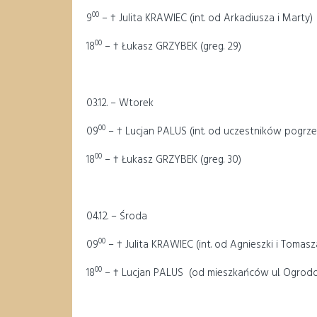
00
9
– † Julita KRAWIEC (int. od Arkadiusza i Marty)
00
18
– † Łukasz GRZYBEK (greg. 29)
03.12. – Wtorek
00
09
– † Lucjan PALUS (int. od uczestników pogrz
00
18
– † Łukasz GRZYBEK (greg. 30)
04.12. – Środa
00
09
– † Julita KRAWIEC (int. od Agnieszki i Tomasz
00
18
– † Lucjan PALUS (od mieszkańców ul. Ogrod