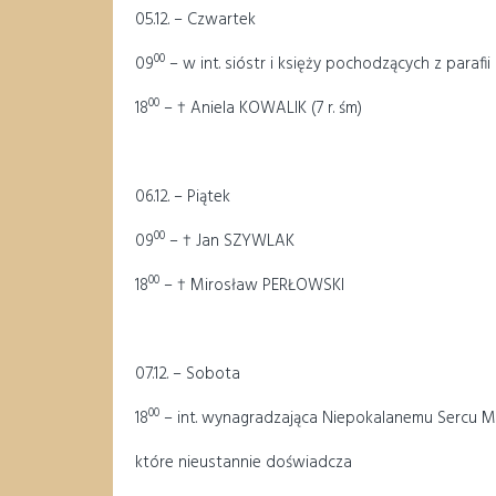
05.12. – Czwartek
00
09
– w int. sióstr i księży pochodzących z parafii
00
18
– † Aniela KOWALIK (7 r. śm)
06.12. – Piątek
00
09
– † Jan SZYWLAK
00
18
– † Mirosław PERŁOWSKI
07.12. – Sobota
00
18
– int. wynagradzająca Niepokalanemu Sercu Mar
które nieustannie doświadcza