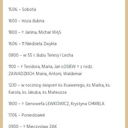
15.06
. – Sobota
1
6
00
–
msza ślubna
18
00
–
†
Janina, Michał WĄS
16
.06. –
11
Niedziela Zwykła
08
00
–
w 55 r. ślubu Teresy i Lecha
1
1
0
0
–
†
Teodora, Maria, Jan ŁOSIEW
†
z rodz.
ZAWADZKICH: Maria, Antoni, Waldemar
12
30
–
w rocznicę święceń ks. Ksawerego, ks. Marka, ks.
Karola, ks. Jakuba, ks. Mateusza
18
00
– †
Genowefa LEWKOWICZ, Krystyna CHMIELA
1
7
.0
6
. – Poniedziałek
0
9
00
–
†
Mieczysław ŻAK