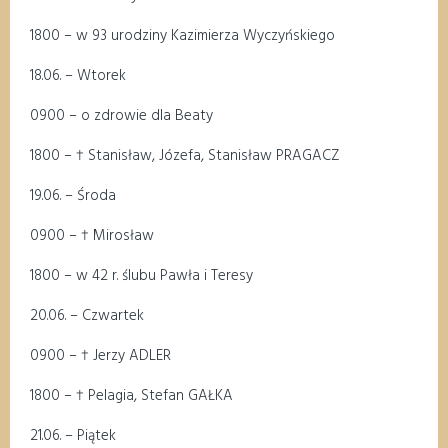
18
00
–
w 93 urodziny Kazimierza
Wyczyńskiego
1
8
.0
6
.
– Wtorek
09
00
–
o zdrowie dla Beaty
18
00
–
†
Stanisław, Józefa, Stanisław PRAGACZ
1
9
.0
6
.
– Środa
09
00
–
†
Mirosław
18
00
–
w 42 r. ślubu Pawła i Teresy
20
.0
6
. – Czwartek
0
9
00
–
†
Jerzy ADLER
1
8
00
–
†
Pelagia, Stefan GAŁKA
21
.0
6
.
–
Pią
tek