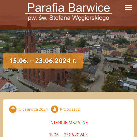
Przejdź
do
treści
15.06. – 23.06.2024 r.
15 czerwca 2024
Proboszcz
INTENCJE MSZALNE
15
.0
6
.
–
23
.06
.
202
4
r.