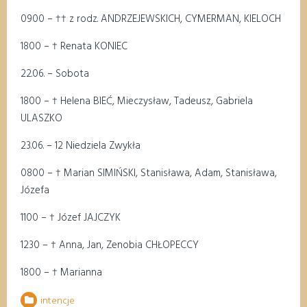
0
9
00
–
†
†
z rodz. ANDRZEJEWSKICH, CYMERMAN, KIELOCH
18
00
–
†
Renata KONIEC
22
.
06.
– Sobota
18
00
–
†
Helena BIEĆ, Mieczysław, Tadeusz, Gabriela
ULASZKO
23
.06. – 1
2
Niedziela Zwykła
0
8
00
–
†
Marian SIMIŃSKI, Stanisława, Adam, Stanisława,
Józefa
11
00
–
†
Józef JAJCZYK
1
2
3
0
–
†
Anna, Jan, Zenobia CHŁOPECCY
18
00
– †
M
arianna
intencje