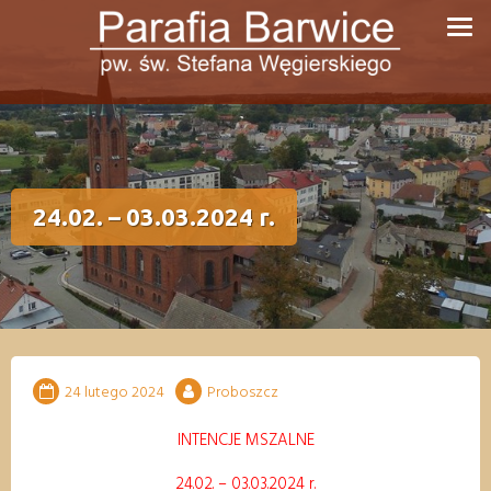
Przejdź
do
treści
24.02. – 03.03.2024 r.
24 lutego 2024
Proboszcz
INTENCJE MSZALNE
24
.02
.
–
03.03
.
202
4
r.