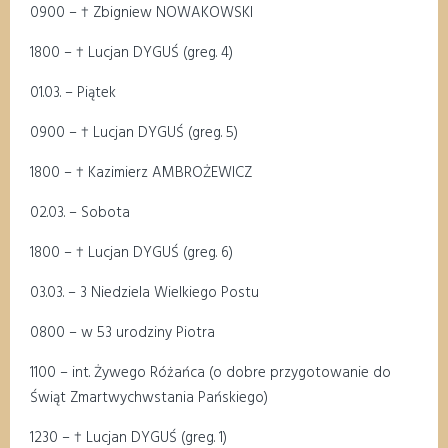
0
9
00
–
†
Z
bigniew NOWAKOWSKI
1
8
00
–
†
Lucjan DYGUŚ (
greg
.
4
)
01
.0
3
.
–
Pią
tek
0
9
00
–
†
Lucjan DYGUŚ (
greg
.
5
)
1
8
00
–
†
Kazimierz AMBROŻEWICZ
0
2
.
03.
– Sobota
1
8
00
–
†
Lucjan DYGUŚ (
greg
.
6
)
03.03
. –
3
Niedziela Wielkiego Postu
08
00
–
w 53 urodziny Piotra
11
00
–
int
. Żywego Różańca (o dobre przygotowanie do
Świąt Zmartwychwstania Pańskiego)
1
2
3
0
–
†
Lucjan DYGUŚ (
greg
. 1)