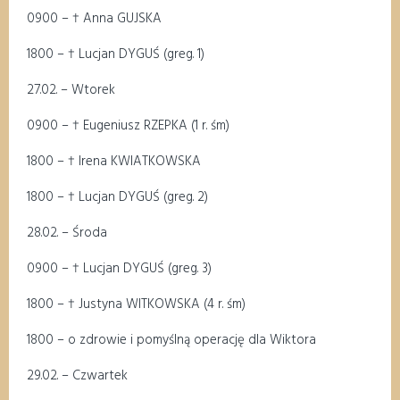
09
00
–
†
Anna GUJSKA
18
00
–
†
Lucjan DYGUŚ (
greg
. 1)
2
7
.02
.
– Wtorek
09
00
–
†
Eugeniusz RZEPKA (1 r.
śm
)
18
00
–
†
Irena KWIATKOWSKA
18
00
–
†
Lucjan DYGUŚ (
greg
.
2
)
2
8
.02
.
– Środa
0
9
00
–
†
Lucjan DYGUŚ (
greg
.
3
)
18
00
–
†
Justyna WITKOWSKA (4 r.
śm
)
18
00
–
o zdrowie i pomyślną operację dla Wiktora
2
9
.02
. – Czwartek