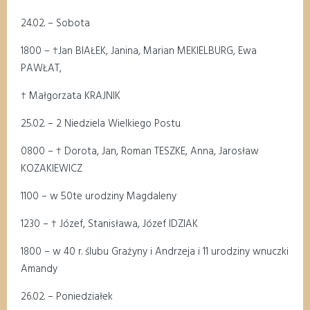
24.02
. – Sobota
18
00
–
†
Jan BIAŁEK, Janina, Marian MEKIELBURG, Ewa
PAWŁAT,
†
Małgorzata KRAJNIK
25.02. – 2 Niedziela Wielkiego Postu
08
00
–
†
Dorota, Jan, Roman TESZKE, Anna, Jarosław
KOZAKIEWICZ
11
00
–
w 50te urodziny Magdaleny
1
2
3
0
–
†
Józef, Stanisława, Józef IDZIAK
18
00
–
w 40 r. ślubu Grażyny i Andrzeja i 11 urodziny wnuczki
Amandy
26
.02
.
– Poniedziałek