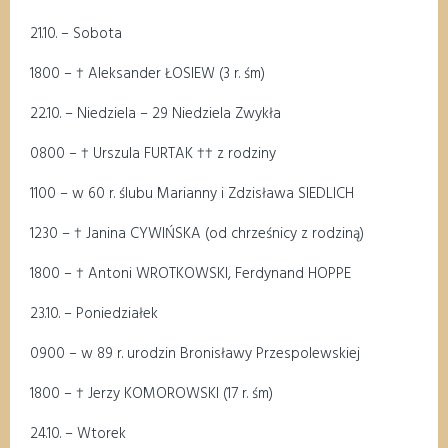
21.10
. – Sobota
18
00
–
†
Aleksander ŁOSIEW (3 r.
śm
)
22.10
. – Niedziela –
29
Niedziela Zwykła
08
00
–
†
Urszula FURTAK
††
z rodziny
11
00
–
w 60 r. ślubu Marianny i Zdzisława SIEDLICH
1
2
3
0
–
†
Janina CYWIŃSKA (od chrześnicy z rodziną)
18
00
– †
Antoni WROTKOWSKI, Ferdynand HOPPE
23
.10
. – Poniedziałek
09
00
–
w 89 r. urodzin Bronisławy
Przespolewskiej
18
00
–
†
Jerzy KOMOROWSKI
(
17
r.
śm
)
24
.10
.
– Wtorek