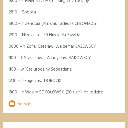
18
00
–
†
Helena IDZIAK (1 r.
śm
),
††
z rodziny
28
.10
. – Sobota
18
00
–
†
Zenobia
(
14
r.
śm
)
, Tadeusz CHŁOPECCY
29
.10
. – Niedziela –
30
Niedziela Zwykła
08
00
–
†
Zofia, Czesław, Waldemar ŁAŻEWSCY
11
00
–
†
Stanisława, Władysław BAKOWSCY
11
00
–
w 18te urodziny Sebastiana
1
2
3
0
–
†
Eugeniusz DOROCKI
18
00
– †
Walery SOKOŁOWSKI (20 r.
śm
),
††
rodzice
intencje