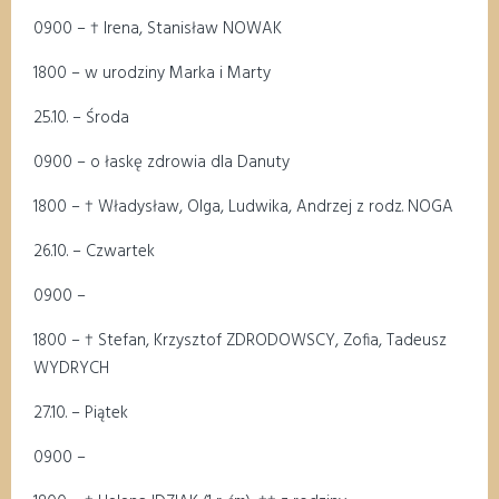
0
9
00
–
†
Irena, Stanisław NOWAK
18
00
–
w urodziny Marka i Marty
25
.10
.
– Środa
0
9
00
–
o łaskę zdrowia dla Danuty
18
00
–
†
W
ładysław, Olga, Ludwika, Andrzej z rodz. NOGA
26
.10
. – Czwartek
0
9
00
–
18
00
–
†
Stefan
, Krzysztof ZDRODOWSCY, Zofia, Tadeusz
WYDRYCH
2
7
.10
.
–
Pią
tek
0
9
00
–