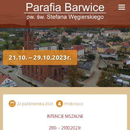
Przejdź
do
treści
21.10. – 29.10.2023r.
22 października 2023
Proboszcz
INTENCJE MSZALNE
21
.10
.
–
2
9
.10
.
202
3
r.