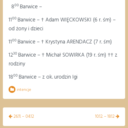
00
8
Barwice –
00
11
Barwice – † Adam WIĘCKOWSKI (6 r. śm) –
od żony i dzieci
00
11
Barwice – † Krystyna ARENDACZ (7 r. śm)
30
12
Barwice – † Michał SOWIRKA (19 r. śm) †† z
rodziny
00
18
Barwice – z ok. urodzin Igi
intencje
Nawigacja
26.11. – 04.12
10.12. – 18.12
wpisu