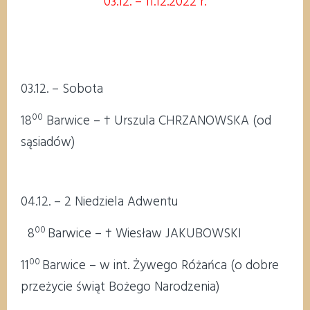
03.12. – 11.12.2022 r.
03.12. – Sobota
00
18
Barwice – † Urszula CHRZANOWSKA (od
sąsiadów)
04.12. – 2 Niedziela Adwentu
00
8
Barwice – † Wiesław JAKUBOWSKI
00
11
Barwice – w int. Żywego Różańca (o dobre
przeżycie świąt Bożego Narodzenia)