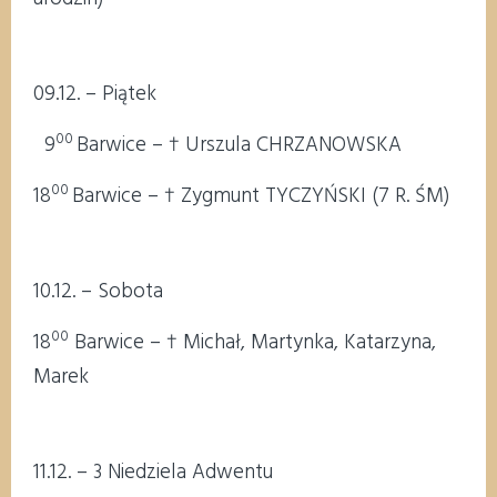
09.12. – Piątek
00
9
Barwice – † Urszula CHRZANOWSKA
00
18
Barwice – † Zygmunt TYCZYŃSKI (7 R. ŚM)
10.12. – Sobota
00
18
Barwice – † Michał, Martynka, Katarzyna,
Marek
11.12. – 3 Niedziela Adwentu