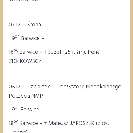
07.12. – Środa
00
9
Barwice –
00
18
Barwice – † Józef (25 r. śm), Irena
ZIÓŁKOWSCY
08.12. – Czwartek – uroczystość Niepokalanego
Poczęcia NMP
00
9
Barwice –
00
18
Barwice – † Mateusz JAROSZEK (z ok.
urodzin)