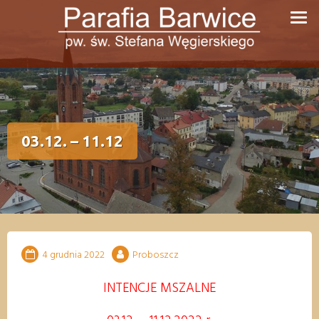
Przejdź
do
treści
03.12. – 11.12
4 grudnia 2022
Proboszcz
INTENCJE MSZALNE