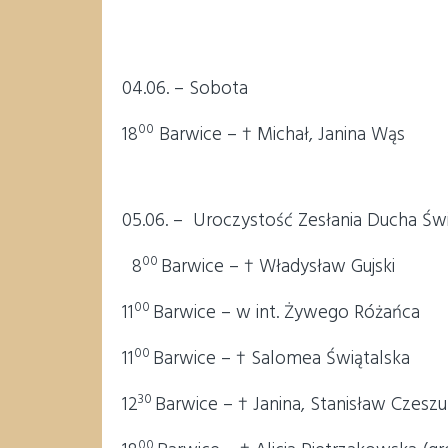
04.06. – Sobota
00
18
Barwice – † Michał, Janina Wąs
05.06. – Uroczystość Zesłania Ducha Św
00
8
Barwice – † Władysław Gujski
00
11
Barwice – w int. Żywego Różańca
00
11
Barwice – † Salomea Świątalska
30
12
Barwice – † Janina, Stanisław Czesz
00