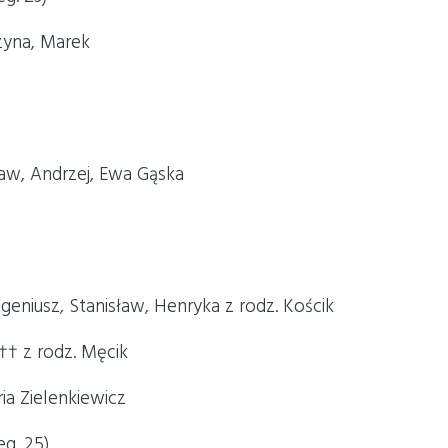
zyna, Marek
ław, Andrzej, Ewa Gąska
ugeniusz, Stanisław, Henryka z rodz. Kościk
†† z rodz. Męcik
ia Zielenkiewicz
eg. 25)