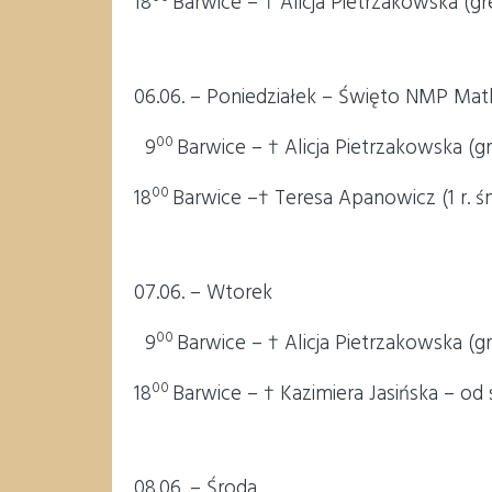
18
Barwice – † Alicja Pietrzakowska (gre
06.06. – Poniedziałek – Święto NMP Matk
00
9
Barwice – † Alicja Pietrzakowska (gr
00
18
Barwice –† Teresa Apanowicz (1 r. ś
07.06. – Wtorek
00
9
Barwice – † Alicja Pietrzakowska (gr
00
18
Barwice – † Kazimiera Jasińska – od 
08.06. – Środa