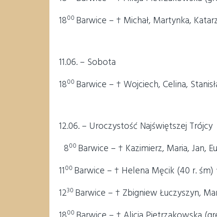
00
18
Barwice – † Michał, Martynka, Katar
11.06. – Sobota
00
18
Barwice – † Wojciech, Celina, Stanis
12.06. – Uroczystość Najświętszej Trójcy
00
8
Barwice – † Kazimierz, Maria, Jan, E
00
11
Barwice – † Helena Męcik (40 r. śm) 
30
12
Barwice – † Zbigniew Łuczyszyn, Mar
00
18
Barwice – † Alicja Pietrzakowska (gr