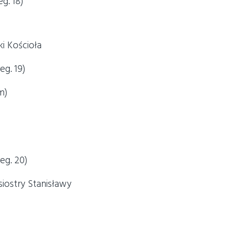
g. 18)
i Kościoła
eg. 19)
m)
eg. 20)
siostry Stanisławy