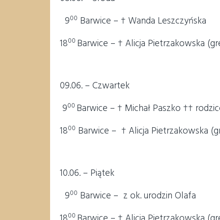
00
9
Barwice – † Wanda Leszczyńska
00
18
Barwice – † Alicja Pietrzakowska (gre
09.06. – Czwartek
00
9
Barwice – † Michał Paszko †† rodzic
00
18
Barwice – † Alicja Pietrzakowska (gr
10.06. – Piątek
00
9
Barwice – z ok. urodzin Olafa
00
18
Barwice – † Alicja Pietrzakowska (gr