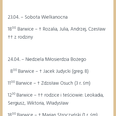
23.04. – Sobota Wielkanocna
00
18
Barwice – † Rozalia, Julia, Andrzej, Czesław
†† z rodziny
24.04. – Niedziela Miłosierdzia Bożego
00
8
Barwice – † Jacek Judycki (greg. 8)
00
11
Barwice – † Zdzisław Osuch (3 r. śm)
30
12
Barwice – †† rodzice i teściowie: Leokadia,
Sergiusz, Wiktoria, Władysław
00
18
Barwice – † Marian Stroczyński (1 r. śm)