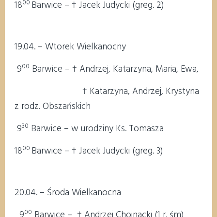
00
18
Barwice – † Jacek Judycki (greg. 2)
19.04. – Wtorek Wielkanocny
00
9
Barwice – † Andrzej, Katarzyna, Maria, Ewa,
† Katarzyna, Andrzej, Krystyna
z rodz. Obszańskich
30
9
Barwice – w urodziny Ks. Tomasza
00
18
Barwice – † Jacek Judycki (greg. 3)
20.04. – Środa Wielkanocna
00
9
Barwice – † Andrzej Chojnacki (1 r. śm)