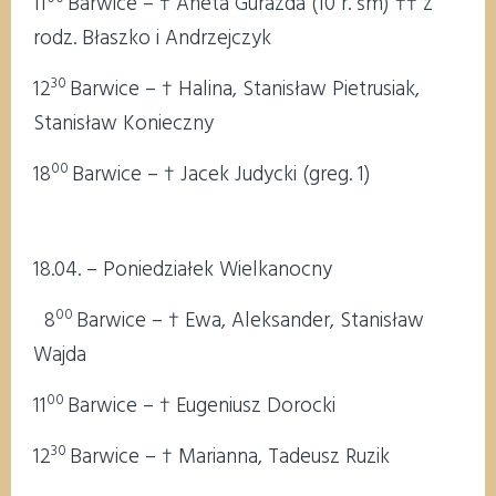
11
Barwice – † Aneta Gurazda (10 r. śm) †† z
rodz. Błaszko i Andrzejczyk
30
12
Barwice – † Halina, Stanisław Pietrusiak,
Stanisław Konieczny
00
18
Barwice – † Jacek Judycki (greg. 1)
18.04. – Poniedziałek Wielkanocny
00
8
Barwice – † Ewa, Aleksander, Stanisław
Wajda
00
11
Barwice – † Eugeniusz Dorocki
30
12
Barwice – † Marianna, Tadeusz Ruzik