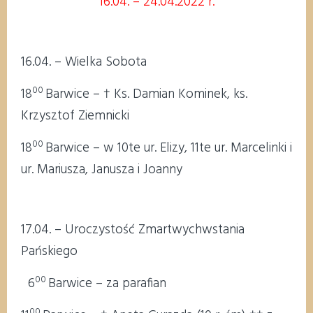
16.04. – 24.04.2022 r.
16.04. – Wielka Sobota
00
18
Barwice – † Ks. Damian Kominek, ks.
Krzysztof Ziemnicki
00
18
Barwice – w 10te ur. Elizy, 11te ur. Marcelinki i
ur. Mariusza, Janusza i Joanny
17.04. – Uroczystość Zmartwychwstania
Pańskiego
00
6
Barwice – za parafian
00