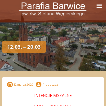
Przejdź
do
treści
12.03. – 20.03
12 marca 2022
Proboszcz
INTENCJE MSZALNE