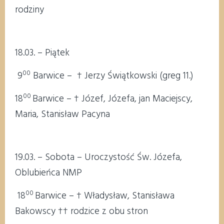
rodziny
18.03. – Piątek
00
9
Barwice – † Jerzy Świątkowski (greg 11.)
00
18
Barwice – † Józef, Józefa, jan Maciejscy,
Maria, Stanisław Pacyna
19.03. – Sobota – Uroczystość Św. Józefa,
Oblubieńca NMP
00
18
Barwice – † Władysław, Stanisława
Bakowscy †† rodzice z obu stron