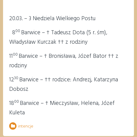
20.03. – 3 Niedziela Wielkiego Postu
00
8
Barwice – † Tadeusz Dota (5 r. śm),
Władysław Kurczak †† z rodziny
00
11
Barwice – † Bronisława, Józef Bator †† z
rodziny
30
12
Barwice – †† rodzice: Andrezj, Katarzyna
Dobosz
00
18
Barwice – † Mieczysław, Helena, Józef
Kuleta
intencje