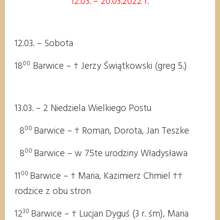
12.03. – 20.03.2022 r.
12.03. – Sobota
00
18
Barwice – † Jerzy Świątkowski (greg 5.)
13.03. – 2 Niedziela Wielkiego Postu
00
8
Barwice – † Roman, Dorota, Jan Teszke
00
8
Barwice – w 75te urodziny Władysława
00
11
Barwice – † Maria, Kazimierz Chmiel ††
rodzice z obu stron
30
12
Barwice – † Lucjan Dyguś (3 r. śm), Maria