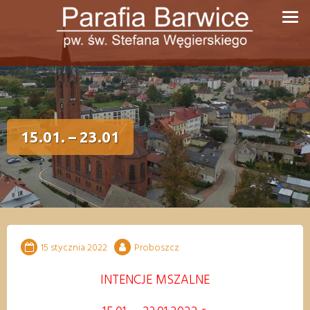
Przejdź
do
treści
15.01. – 23.01
15 stycznia 2022
Proboszcz
INTENCJE MSZALNE