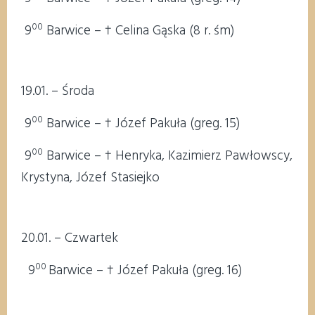
00
9
Barwice – † Celina Gąska (8 r. śm)
19.01. – Środa
00
9
Barwice – † Józef Pakuła (greg. 15)
00
9
Barwice – † Henryka, Kazimierz Pawłowscy,
Krystyna, Józef Stasiejko
20.01. – Czwartek
00
9
Barwice – † Józef Pakuła (greg. 16)