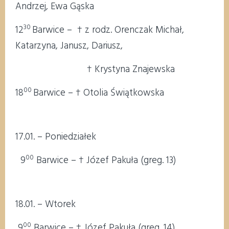
Andrzej, Ewa Gąska
30
12
Barwice – † z rodz. Orenczak Michał,
Katarzyna, Janusz, Dariusz,
† Krystyna Znajewska
00
18
Barwice – † Otolia Świątkowska
17.01. – Poniedziałek
00
9
Barwice – † Józef Pakuła (greg. 13)
18.01. – Wtorek
00
9
Barwice – † Józef Pakuła (greg. 14)