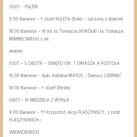
02.07. – PIĄTEK
9 00 Barwice – † Józef KULETA (1r.śm.) – od żony z dziećmi
18 00 Barwice – W int. ks. Tomasza JASKÓŁKI i ks. Tomasza
REMBELSKIEGO z ok.
imienin
03.07. – S OBOTA – ŚWIĘTO ŚW . T OMASZA A POSTOŁA
16 00 Barwice – ślub: Adriana MATUS – Dariusz CZERNEĆ
18 00 Barwice – † Józef (19r.śm.)
04.07. – 14 NIEDZIELA Z WYKŁA
8 00 Barwice – †† Krzysztof, Jerzy FLASZYŃSCY , z rodz.
FLASZYŃSKICH i
WIEWIÓRSKICH