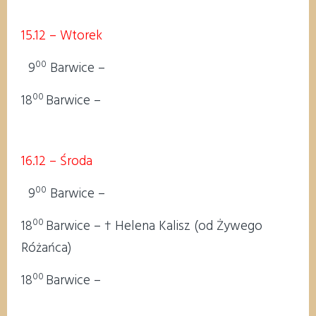
15.12 – Wtorek
00
9
Barwice –
00
18
Barwice –
16.12 – Środa
00
9
Barwice –
00
18
Barwice – † Helena Kalisz (od Żywego
Różańca)
00
18
Barwice –