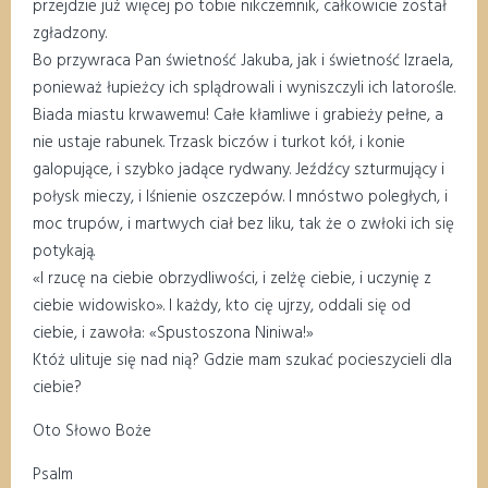
przejdzie już więcej po tobie nikczemnik, całkowicie został
zgładzony.
Bo przywraca Pan świetność Jakuba, jak i świetność Izraela,
ponieważ łupieżcy ich splądrowali i wyniszczyli ich latorośle.
Biada miastu krwawemu! Całe kłamliwe i grabieży pełne, a
nie ustaje rabunek. Trzask biczów i turkot kół, i konie
galopujące, i szybko jadące rydwany. Jeźdźcy szturmujący i
połysk mieczy, i lśnienie oszczepów. I mnóstwo poległych, i
moc trupów, i martwych ciał bez liku, tak że o zwłoki ich się
potykają.
«I rzucę na ciebie obrzydliwości, i zelżę ciebie, i uczynię z
ciebie widowisko». I każdy, kto cię ujrzy, oddali się od
ciebie, i zawoła: «Spustoszona Niniwa!»
Któż ulituje się nad nią? Gdzie mam szukać pocieszycieli dla
ciebie?
Oto Słowo Boże
Psalm