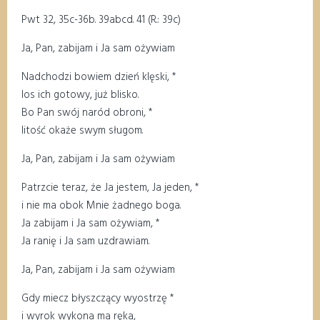
Pwt 32, 35c-36b. 39abcd. 41 (R.: 39c)
Ja, Pan, zabijam i Ja sam ożywiam
Nadchodzi bowiem dzień klęski, *
los ich gotowy, już blisko.
Bo Pan swój naród obroni, *
litość okaże swym sługom.
Ja, Pan, zabijam i Ja sam ożywiam
Patrzcie teraz, że Ja jestem, Ja jeden, *
i nie ma obok Mnie żadnego boga.
Ja zabijam i Ja sam ożywiam, *
Ja ranię i Ja sam uzdrawiam.
Ja, Pan, zabijam i Ja sam ożywiam
Gdy miecz błyszczący wyostrzę *
i wyrok wykona ma ręka,