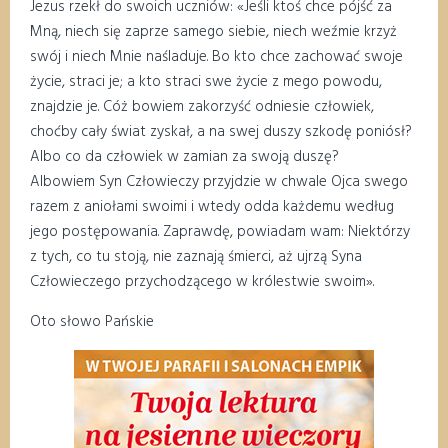
Jezus rzekł do swoich uczniów: «Jeśli ktoś chce pójść za
Mną, niech się zaprze samego siebie, niech weźmie krzyż
swój i niech Mnie naśladuje. Bo kto chce zachować swoje
życie, straci je; a kto straci swe życie z mego powodu,
znajdzie je. Cóż bowiem zakorzyść odniesie człowiek,
choćby cały świat zyskał, a na swej duszy szkodę poniósł?
Albo co da człowiek w zamian za swoją duszę?
Albowiem Syn Człowieczy przyjdzie w chwale Ojca swego
razem z aniołami swoimi i wtedy odda każdemu według
jego postępowania. Zaprawdę, powiadam wam: Niektórzy
z tych, co tu stoją, nie zaznają śmierci, aż ujrzą Syna
Człowieczego przychodzącego w królestwie swoim».
Oto słowo Pańskie