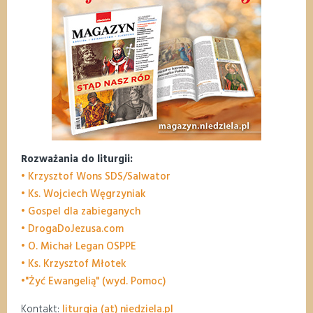
Rozważania do liturgii:
• Krzysztof Wons SDS/Salwator
• Ks. Wojciech Węgrzyniak
• Gospel dla zabieganych
• DrogaDoJezusa.com
• O. Michał Legan OSPPE
• Ks. Krzysztof Młotek
•"Żyć Ewangelią" (wyd. Pomoc)
Kontakt:
liturgia (at) niedziela.pl